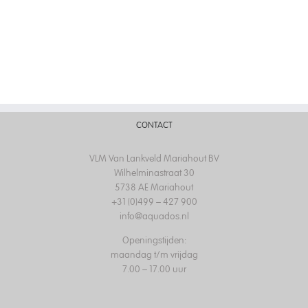
CONTACT
VLM Van Lankveld Mariahout BV
Wilhelminastraat 30
5738 AE Mariahout
+31 (0)499 – 427 900
info@aquados.nl
Openingstijden:
maandag t/m vrijdag
7.00 – 17.00 uur