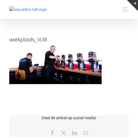
Skip
to
content
werkplaats_VLM
werkplaats_VLM
Deel dit artikel op social media!
Facebook
X
LinkedIn
Email