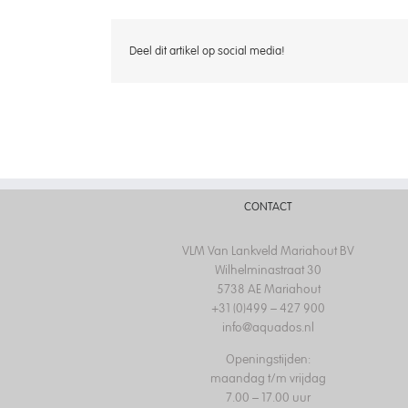
Deel dit artikel op social media!
CONTACT
VLM Van Lankveld Mariahout BV
Wilhelminastraat 30
5738 AE Mariahout
+31 (0)499 – 427 900
info@aquados.nl
Openingstijden:
maandag t/m vrijdag
7.00 – 17.00 uur