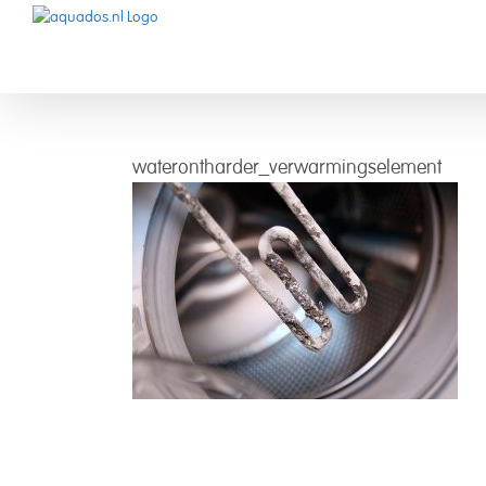
Skip
to
content
waterontharder_verwarmingselement
waterontharder