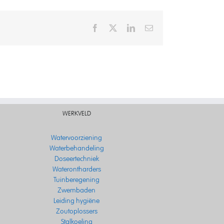
Facebook
X
LinkedIn
Email
WERKVELD
Watervoorziening
Waterbehandeling
Doseertechniek
Waterontharders
Tuinberegening
Zwembaden
Leiding hygiëne
Zoutoplossers
Stalkoeling