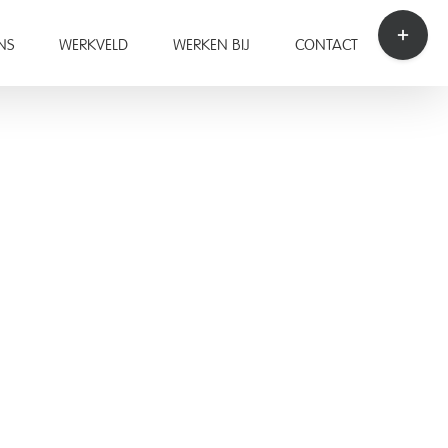
Toggle
Sliding
NS
WERKVELD
WERKEN BIJ
CONTACT
Bar
Area