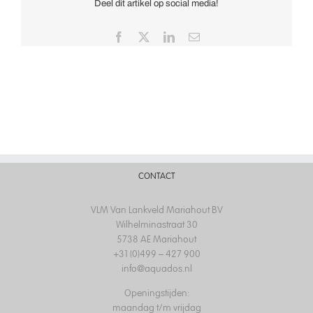
Deel dit artikel op social media!
Facebook
X
LinkedIn
Email
CONTACT
VLM Van Lankveld Mariahout BV
Wilhelminastraat 30
5738 AE Mariahout
+31 (0)499 – 427 900
info@aquados.nl
Openingstijden:
maandag t/m vrijdag