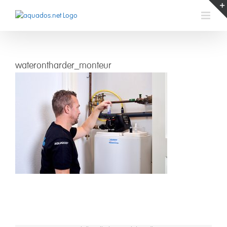
Skip
to
content
waterontharder_monteur
waterontharder