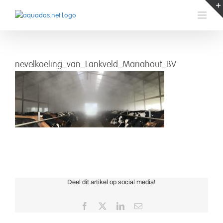
Skip
to
content
nevelkoeling_van_Lankveld_Mariahout_BV
nevelkoeling
Deel dit artikel op social media!
Facebook
X
LinkedIn
Email