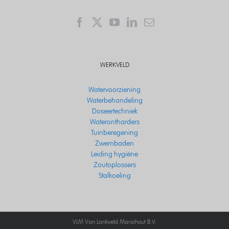
WERKVELD
Watervoorziening
Waterbehandeling
Doseertechniek
Waterontharders
Tuinberegening
Zwembaden
Leiding hygiëne
Zoutoplossers
Stalkoeling
VLM Van Lankveld Mariahout B.V.