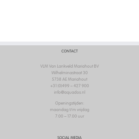
CONTACT
VLM Van Lankveld Mariahout BV
Wilhelminastraat 30
5738 AE Mariahout
+31 (0)499 – 427 900
info@aquados.nl
Openingstijden:
maandag t/m vrijdag
7.00 – 17.00 uur
SOCIAL MEDIA