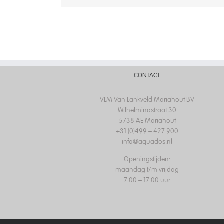
CONTACT
VLM Van Lankveld Mariahout BV
Wilhelminastraat 30
5738 AE Mariahout
+31 (0)499 – 427 900
info@aquados.nl
Openingstijden:
maandag t/m vrijdag
7.00 – 17.00 uur