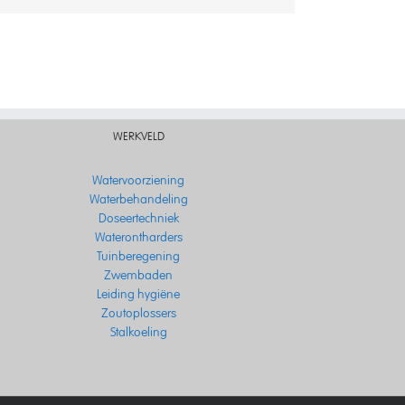
WERKVELD
Watervoorziening
Waterbehandeling
Doseertechniek
Waterontharders
Tuinberegening
Zwembaden
Leiding hygiëne
Zoutoplossers
Stalkoeling