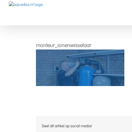
Skip
to
content
monteur_ionenwisselaar
VLM BV
Deel dit artikel op social media!