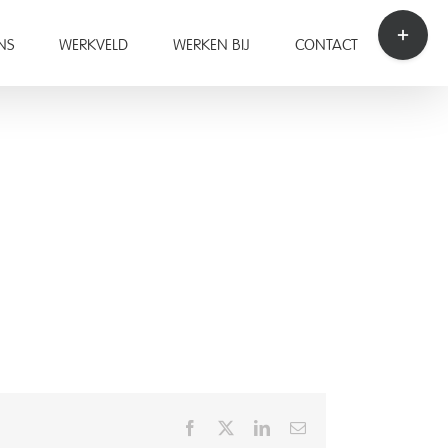
Toggle
Sliding
NS
WERKVELD
WERKEN BIJ
CONTACT
Bar
Area
Facebook
X
LinkedIn
Email