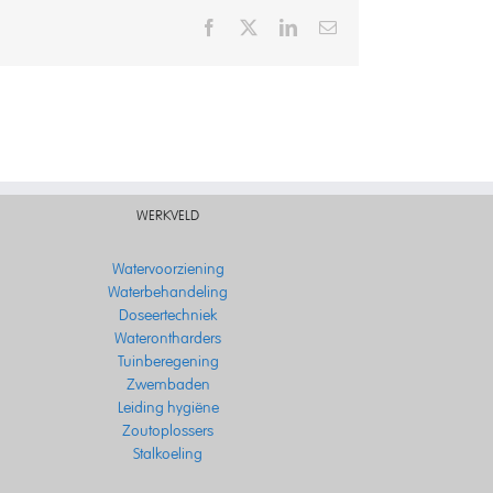
Facebook
X
LinkedIn
Email
WERKVELD
Watervoorziening
Waterbehandeling
Doseertechniek
Waterontharders
Tuinberegening
Zwembaden
Leiding hygiëne
Zoutoplossers
Stalkoeling