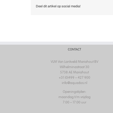
Deel dit artikel op social media!
CONTACT
VLM Van Lankveld Mariahout BV
Wilhelminastraat 30
5738 AE Mariahout
+31 (0)499 – 427 900
info@aquados.nl
Openingstijden:
maandag t/m vrijdag
7.00 – 17.00 uur