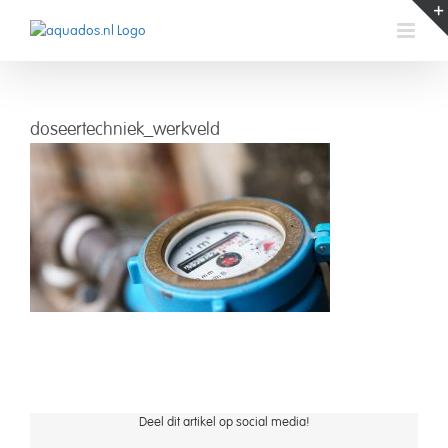
Skip
to
content
doseertechniek_werkveld
doseertechniek
Deel dit artikel op social media!