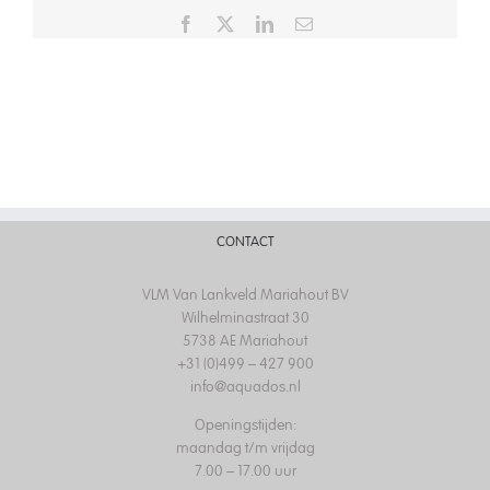
Facebook
X
LinkedIn
Email
CONTACT
VLM Van Lankveld Mariahout BV
Wilhelminastraat 30
5738 AE Mariahout
+31 (0)499 – 427 900
info@aquados.nl
Openingstijden:
maandag t/m vrijdag
7.00 – 17.00 uur