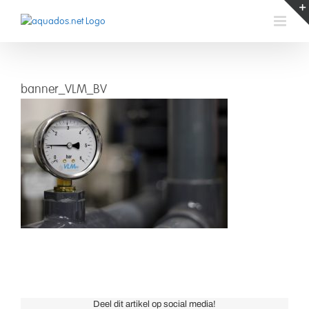
Skip
to
content
banner_VLM_BV
VLM B.V.
Deel dit artikel op social media!