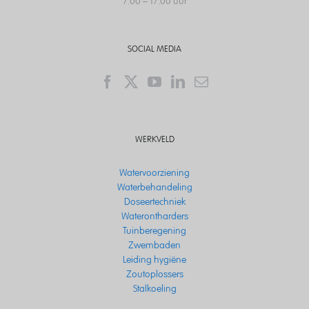
7.00 – 17.00 uur
SOCIAL MEDIA
WERKVELD
Watervoorziening
Waterbehandeling
Doseertechniek
Waterontharders
Tuinberegening
Zwembaden
Leiding hygiëne
Zoutoplossers
Stalkoeling