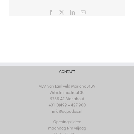
Facebook
X
LinkedIn
Email
CONTACT
VLM Van Lankveld Mariahout BV
Wilhelminastraat 30
5738 AE Mariahout
+31 (0)499 – 427 900
info@aquados.nl
Openingstijden:
maandag t/m vrijdag