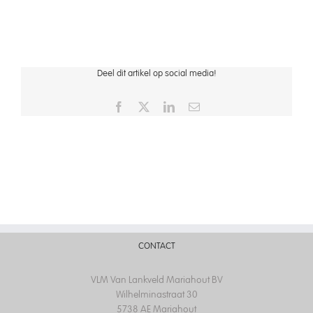
Aquados slangenpomp
Deel dit artikel op social media!
Facebook
X
LinkedIn
Email
CONTACT
VLM Van Lankveld Mariahout BV
Wilhelminastraat 30
5738 AE Mariahout