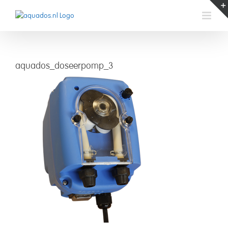
Skip
to
content
aquados_doseerpomp_3