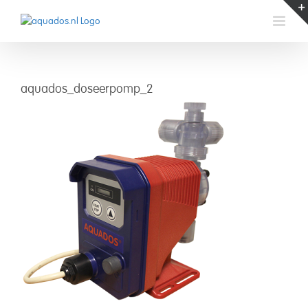
Skip
to
content
aquados_doseerpomp_2