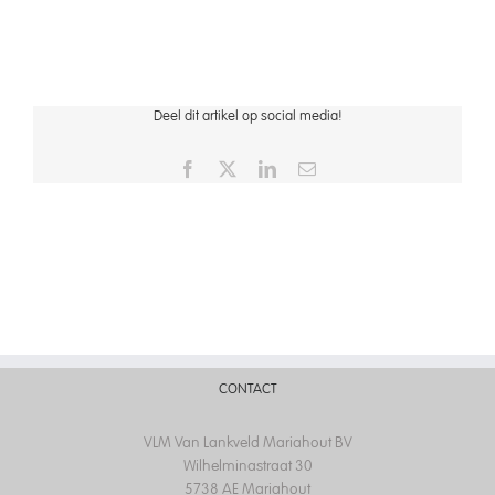
Aquados doseerpomp
Deel dit artikel op social media!
Facebook
X
LinkedIn
Email
CONTACT
VLM Van Lankveld Mariahout BV
Wilhelminastraat 30
5738 AE Mariahout