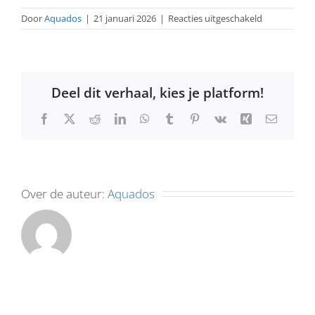
voor
Door
Aquados
|
21 januari 2026
|
Reacties uitgeschakeld
Carnavalsb
Deel dit verhaal, kies je platform!
Facebook
X
Reddit
LinkedIn
WhatsApp
Tumblr
Pinterest
Vk
Xing
E-
mail
Over de auteur:
Aquados