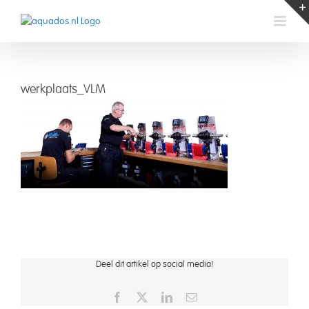
Skip
to
content
werkplaats_VLM
werkplaats_VLM
Deel dit artikel op social media!
Facebook
X
LinkedIn
Email