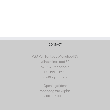
CONTACT
VLM Van Lankveld Mariahout BV
Wilhelminastraat 30
5738 AE Mariahout
+31 (0)499 – 427 900
info@aquados.nl
Openingstijden:
maandag t/m vrijdag
7.00 – 17.00 uur