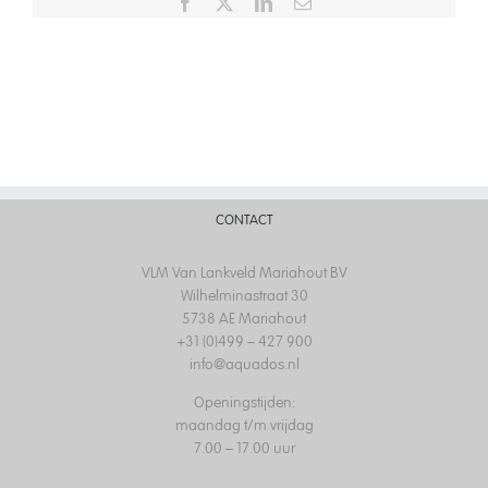
Facebook
X
LinkedIn
Email
CONTACT
VLM Van Lankveld Mariahout BV
Wilhelminastraat 30
5738 AE Mariahout
+31 (0)499 – 427 900
info@aquados.nl
Openingstijden:
maandag t/m vrijdag
7.00 – 17.00 uur