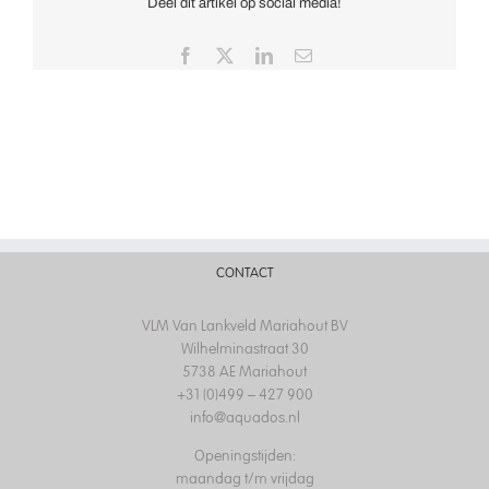
Deel dit artikel op social media!
Facebook
X
LinkedIn
Email
CONTACT
VLM Van Lankveld Mariahout BV
Wilhelminastraat 30
5738 AE Mariahout
+31 (0)499 – 427 900
info@aquados.nl
Openingstijden:
maandag t/m vrijdag